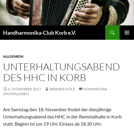
Zum
Inhalt
springen
Suchen
Handharmonika-Club Korb e.V.
PRIMÄR
MENÜ
ALLGEMEIN
UNTERHALTUNGSABEND
DES HHC IN KORB
6. NOVEMBER 2017
WERNER GÖTZ
KOMMENTAR
HINTERLASSEN
Am Samstag den 18. November findet der diesjährige
Unterhaltungsabend des HHC in der Remstalhalle in Korb
statt. Beginn ist um 19 Uhr, Einlass ab 18.30 Uhr.