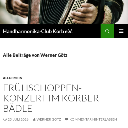
Zum
Inhalt
springen
Suchen
Handharmonika-Club Korb e.V.
PRIMÄR
MENÜ
Alle Beiträge von Werner Götz
ALLGEMEIN
FRÜHSCHOPPEN-
KONZERT IM KORBER
BÄDLE
23. JULI 2026
WERNER GÖTZ
KOMMENTAR HINTERLASSEN