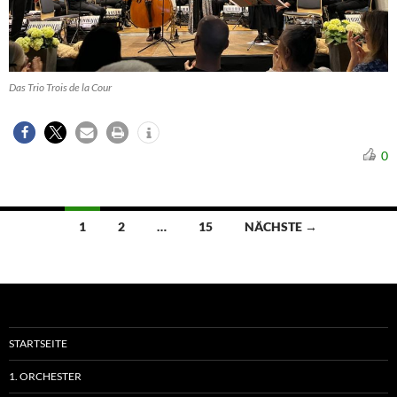
Das Trio Trois de la Cour
0
Beitragsnavigation
1
2
…
15
NÄCHSTE →
STARTSEITE
1. ORCHESTER