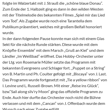
folgte im Walzertakt mit J. Strauß die „schöne blaue Donau“.
Zum Ende der 1. Halbzeit ging es dann in den wilden Westen
mit der Titelmelodie des bekannten Filmes „Spiel mir das Lied
vom Tod“. Als Zugabe wurde noch eine Tarantella dem
Publikum präsentiert, welches mit großem Beifall honoriert
wurde.
In der dann folgenden Pause konnte man sich mit einem Glas
Sekt für die nächste Runde stärken. Diese wurde mit dem
Knöpfle-Ensemble“ mit dem Marsch „Gruß an Kiel“ und dem
Ländler „Im Weißbad“ eröffnet. Das Hobby-Orchester unter
der Ltg. von Rosemarie Müller setzte das Programm mit
bekannten Evergreens und Schlager fort. „Puppet on a String“
von B. Martin und Ph. Coulter gefolgt mit „Biscaya“ von J. Last.
Das Programm wurde fortgesetzt mit „Tie a yellow ribbon“ von
I. Levine und L. Russell-Brown. Mit einer „Reise ins Glück“,
bzw.“Sail along silv’ry Moon“ ging das offizielle Programm zu
Ende. Auch hier durfte das Orchester noch nicht die Bühne
verlassen und mit dem „Cancan“ von J. Offenbach wurde dem
Wunsch nach einer Zugabe erfüllt.