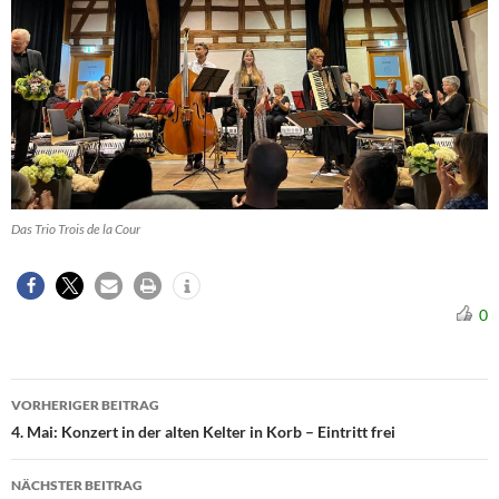
Das Trio Trois de la Cour
0
Beitragsnavigation
VORHERIGER BEITRAG
4. Mai: Konzert in der alten Kelter in Korb – Eintritt frei
NÄCHSTER BEITRAG