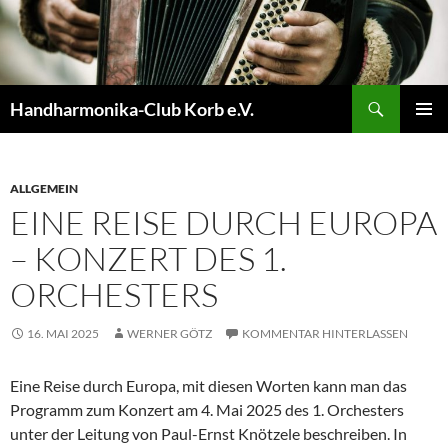
Zum
Inhalt
springen
Suchen
Handharmonika-Club Korb e.V.
PRIMÄR
MENÜ
ALLGEMEIN
EINE REISE DURCH EUROPA
– KONZERT DES 1.
ORCHESTERS
16. MAI 2025
WERNER GÖTZ
KOMMENTAR HINTERLASSEN
Eine Reise durch Europa, mit diesen Worten kann man das
Programm zum Konzert am 4. Mai 2025 des 1. Orchesters
unter der Leitung von Paul-Ernst Knötzele beschreiben. In