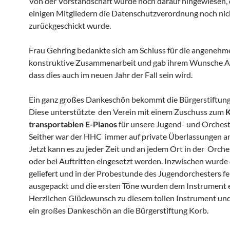
Von der Vorstandschaft wurde noch darauf hingewiesen, 
einigen Mitgliedern die Datenschutzverordnung noch nic
zurückgeschickt wurde.
Frau Gehring bedankte sich am Schluss für die angenehm
konstruktive Zusammenarbeit und gab ihrem Wunsche A
dass dies auch im neuen Jahr der Fall sein wird.
Ein ganz großes Dankeschön bekommt die Bürgerstiftung
Diese unterstützte den Verein mit einem Zuschuss zum
K
transportablen E-Pianos
für unsere Jugend- und Orchest
Seither war der HHC immer auf private Überlassungen a
Jetzt kann es zu jeder Zeit und an jedem Ort in der Orche
oder bei Auftritten eingesetzt werden. Inzwischen wurde
geliefert und in der Probestunde des Jugendorchesters fei
ausgepackt und die ersten Töne wurden dem Instrument e
Herzlichen Glückwunsch zu diesem tollen Instrument un
ein großes Dankeschön an die Bürgerstiftung Korb.