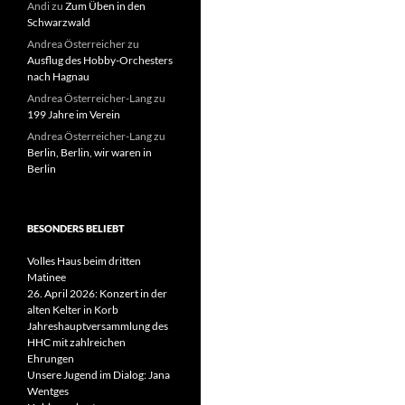
Andi
zu
Zum Üben in den
Schwarzwald
Andrea Österreicher
zu
Ausflug des Hobby-Orchesters
nach Hagnau
Andrea Österreicher-Lang
zu
199 Jahre im Verein
Andrea Österreicher-Lang
zu
Berlin, Berlin, wir waren in
Berlin
BESONDERS BELIEBT
Volles Haus beim dritten
Matinee
26. April 2026: Konzert in der
alten Kelter in Korb
Jahreshauptversammlung des
HHC mit zahlreichen
Ehrungen
Unsere Jugend im Dialog: Jana
Wentges