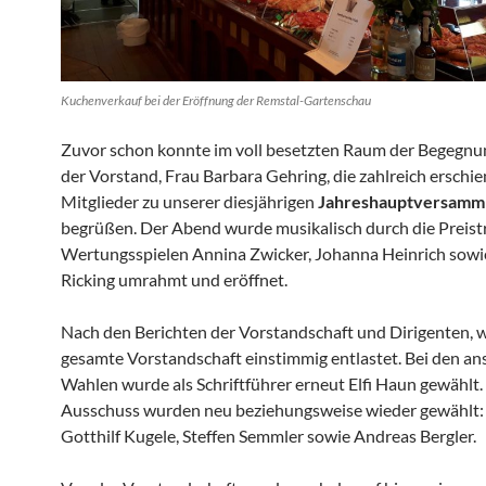
Kuchenverkauf bei der Eröffnung der Remstal-Gartenschau
Zuvor schon konnte im voll besetzten Raum der Begegnu
der Vorstand, Frau Barbara Gehring, die zahlreich erschi
Mitglieder zu unserer diesjährigen
Jahreshauptversamm
begrüßen. Der Abend wurde musikalisch durch die Preistr
Wertungsspielen Annina Zwicker, Johanna Heinrich sowi
Ricking umrahmt und eröffnet.
Nach den Berichten der Vorstandschaft und Dirigenten, 
gesamte Vorstandschaft einstimmig entlastet. Bei den a
Wahlen wurde als Schriftführer erneut Elfi Haun gewählt.
Ausschuss wurden neu beziehungsweise wieder gewählt: G
Gotthilf Kugele, Steffen Semmler sowie Andreas Bergler.