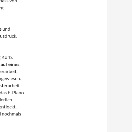
dass von
ht
e und
usdruck,
 Korb.
auf eines
erarbeit.
ngewiesen.
sterarbeit
 das E-Piano
erlich
ntlockt.
d nochmals