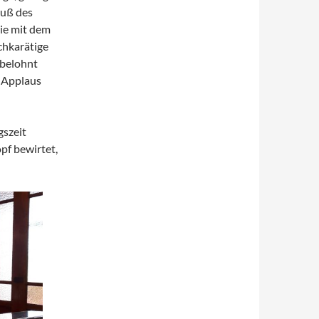
luß des
ie mit dem
chkarätige
 belohnt
n Applaus
gszeit
pf bewirtet,