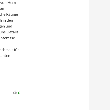
 von Herrn
von
liche Räume
h in den
agen und
uns Details
Interesse
ochmals für
santen
0