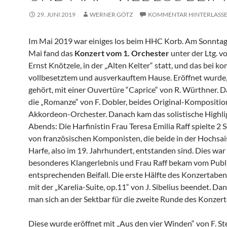
29. JUNI 2019
WERNER GÖTZ
KOMMENTAR HINTERLASS
Im Mai 2019 war einiges los beim HHC Korb. Am Sonntag
Mai fand das
Konzert vom 1. Orchester
unter der Ltg. v
Ernst Knötzele, in der „Alten Kelter“ statt, und das bei k
vollbesetztem und ausverkauftem Hause. Eröffnet wurde, 
gehört, mit einer Ouvertüre “Caprice“ von R. Würthner. D
die „Romanze“ von F. Dobler, beides Original-Kompositio
Akkordeon-Orchester. Danach kam das solistische Highli
Abends: Die Harfinistin Frau Teresa Emilia Raff spielte 2 
von französischen Komponisten, die beide in der Hochsais
Harfe, also im 19. Jahrhundert, entstanden sind. Dies war
besonderes Klangerlebnis und Frau Raff bekam vom Pub
entsprechenden Beifall. Die erste Hälfte des Konzertabe
mit der „Karelia-Suite, op.11“ von J. Sibelius beendet. D
man sich an der Sektbar für die zweite Runde des Konzert
Diese wurde eröffnet mit „Aus den vier Winden“ von F. Ste