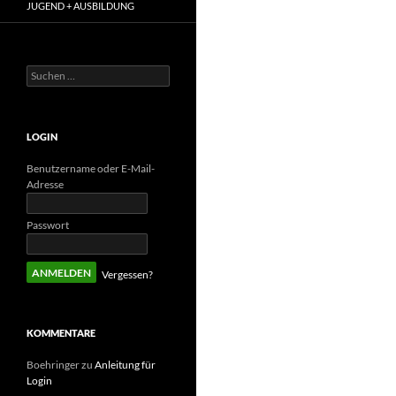
JUGEND + AUSBILDUNG
Suchen
nach:
LOGIN
Benutzername oder E-Mail-
Adresse
Passwort
Vergessen?
KOMMENTARE
Boehringer
zu
Anleitung für
Login