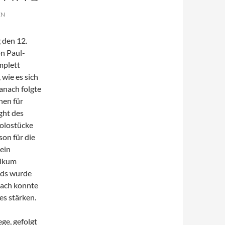
EN
 den 12.
on Paul-
omplett
wie es sich
anach folgte
nen für
ght des
Solostücke
on für die
 ein
likum
nds wurde
anach konnte
es stärken.
ge, gefolgt