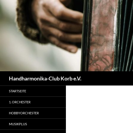
Zum
Inhalt
springen
Suchen
Handharmonika-Club Korb e.V.
STARTSEITE
1. ORCHESTER
HOBBYORCHESTER
MUSIKPLUS