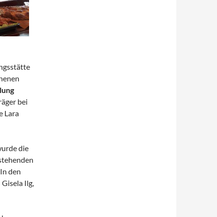
ngsstätte
enenen
lung
äger bei
e Lara
wurde die
nstehenden
 In den
isela Ilg,