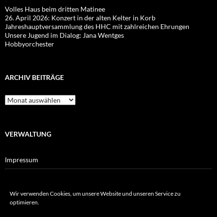
Volles Haus beim dritten Matinee
26. April 2026: Konzert in der alten Kelter in Korb
Jahreshauptversammlung des HHC mit zahlreichen Ehrungen
Unsere Jugend im Dialog: Jana Wentges
Hobbyorchester
ARCHIV BEITRÄGE
Archiv
Beiträge
VERWALTUNG
Impressum
Datenschutz
Wir verwenden Cookies, um unsere Website und unseren Service zu
Cookie-Richtlinie
optimieren.
Haftungsausschluss für Verlinkungen