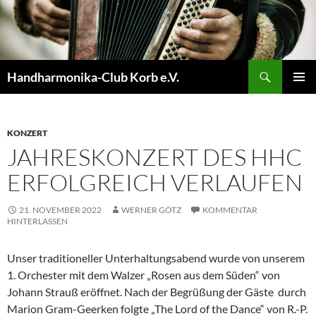
Zum
Inhalt
springen
Suchen
Handharmonika-Club Korb e.V.
PRIMÄR
MENÜ
KONZERT
JAHRESKONZERT DES HHC
ERFOLGREICH VERLAUFEN
21. NOVEMBER 2022
WERNER GÖTZ
KOMMENTAR
HINTERLASSEN
Unser traditioneller Unterhaltungsabend wurde von unserem
1. Orchester mit dem Walzer „Rosen aus dem Süden“ von
Johann Strauß eröffnet. Nach der Begrüßung der Gäste durch
Marion Gram-Geerken folgte „The Lord of the Dance“ von R.-P.