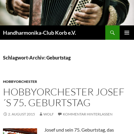
Zum
Inhalt
springen
Suchen
Handharmonika-Club Korb e.V.
PRIMÄR
MENÜ
Schlagwort-Archiv: Geburtstag
HOBBYORCHESTER
HOBBYORCHESTER JOSEF
´S 75. GEBURTSTAG
2. AUGUST 2015
WOLF
KOMMENTAR HINTERLASSEN
Josef und sein 75. Geburtstag, das