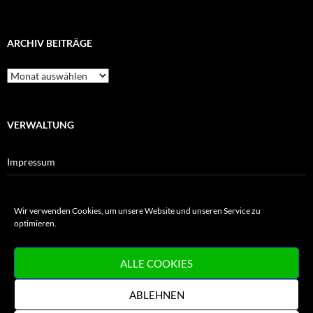
ARCHIV BEITRÄGE
Archiv
Beiträge
VERWALTUNG
Impressum
Datenschutz
Wir verwenden Cookies, um unsere Website und unseren Service zu
Cookie-Richtlinie
optimieren.
Haftungsausschluss für Verlinkungen
ALLE COOKIES
ABLEHNEN