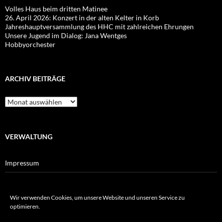
Volles Haus beim dritten Matinee
26. April 2026: Konzert in der alten Kelter in Korb
Jahreshauptversammlung des HHC mit zahlreichen Ehrungen
Unsere Jugend im Dialog: Jana Wentges
Hobbyorchester
ARCHIV BEITRÄGE
Archiv
Beiträge
VERWALTUNG
Impressum
Datenschutz
Wir verwenden Cookies, um unsere Website und unseren Service zu
Cookie-Richtlinie
optimieren.
Haftungsausschluss für Verlinkungen