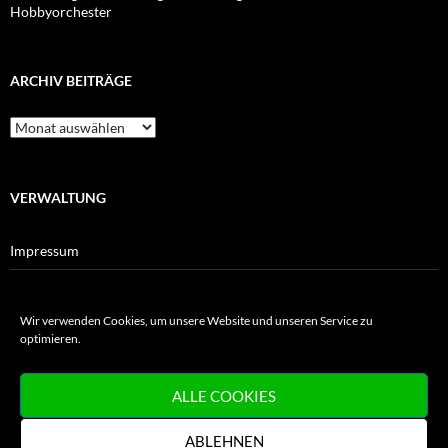
Hobbyorchester
ARCHIV BEITRÄGE
Archiv
Beiträge
VERWALTUNG
Impressum
Datenschutz
Wir verwenden Cookies, um unsere Website und unseren Service zu
Cookie-Richtlinie
optimieren.
Haftungsausschluss für Verlinkungen
ALLE COOKIES
ABLEHNEN