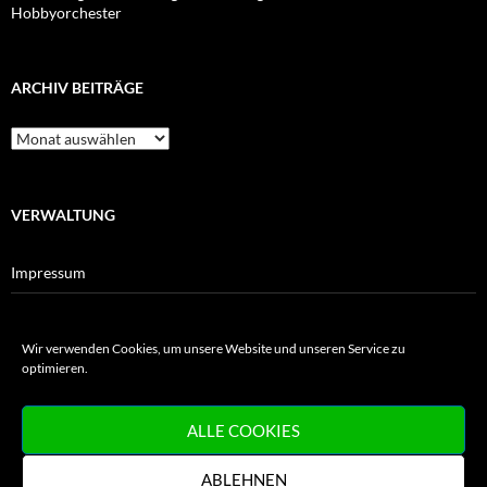
Hobbyorchester
ARCHIV BEITRÄGE
Archiv
Beiträge
VERWALTUNG
Impressum
Datenschutz
Wir verwenden Cookies, um unsere Website und unseren Service zu
Cookie-Richtlinie
optimieren.
Haftungsausschluss für Verlinkungen
ALLE COOKIES
ABLEHNEN